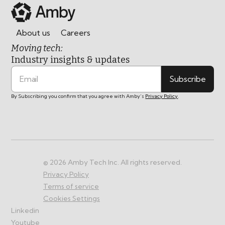
About us
Careers
Moving tech:
Industry insights & updates
By Subscribing you confirm that you agree with Amby’s
Privacy Policy
.
©
2026
Amby Tech Inc. All rights reserved.
Privacy Policy
Terms of service
Cookies Settings
Linkedin
Youtube